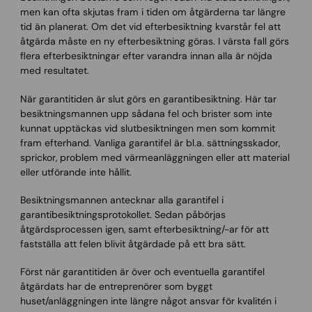
men kan ofta skjutas fram i tiden om åtgärderna tar längre
tid än planerat. Om det vid efterbesiktning kvarstår fel att
åtgärda måste en ny efterbesiktning göras. I värsta fall görs
flera efterbesiktningar efter varandra innan alla är nöjda
med resultatet.
När garantitiden är slut görs en garantibesiktning. Här tar
besiktningsmannen upp sådana fel och brister som inte
kunnat upptäckas vid slutbesiktningen men som kommit
fram efterhand. Vanliga garantifel är bl.a. sättningsskador,
sprickor, problem med värmeanläggningen eller att material
eller utförande inte hållit.
Besiktningsmannen antecknar alla garantifel i
garantibesiktningsprotokollet. Sedan påbörjas
åtgärdsprocessen igen, samt efterbesiktning/-ar för att
fastställa att felen blivit åtgärdade på ett bra sätt.
Först när garantitiden är över och eventuella garantifel
åtgärdats har de entreprenörer som byggt
huset/anläggningen inte längre något ansvar för kvalitén i