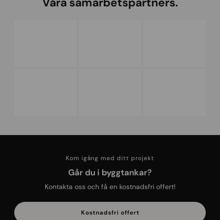
Våra samarbetspartners.
m
m
e
n
d
e
r
a
t
f
ö
r
e
t
a
Kom igång med ditt projekt
g
Går du i byggtankar?
Kontakta oss och få en kostnadsfri offert!
Kostnadsfri offert