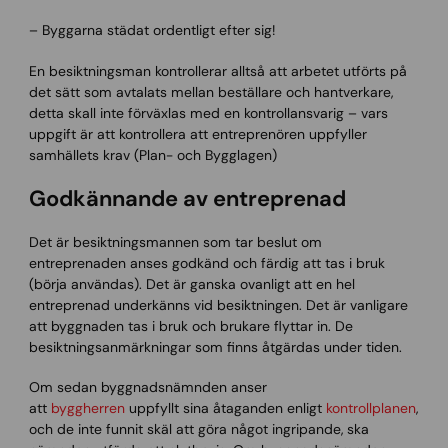
– Byggarna städat ordentligt efter sig!
En besiktningsman kontrollerar alltså att arbetet utförts på
det sätt som avtalats mellan beställare och hantverkare,
detta skall inte förväxlas med en kontrollansvarig – vars
uppgift är att kontrollera att entreprenören uppfyller
samhällets krav (Plan- och Bygglagen)
Godkännande av entreprenad
Det är besiktningsmannen som tar beslut om
entreprenaden anses godkänd och färdig att tas i bruk
(börja användas). Det är ganska ovanligt att en hel
entreprenad underkänns vid besiktningen. Det är vanligare
att byggnaden tas i bruk och brukare flyttar in. De
besiktningsanmärkningar som finns åtgärdas under tiden.
Om sedan byggnadsnämnden anser
att
byggherren
uppfyllt sina åtaganden enligt
kontrollplanen
,
och de inte funnit skäl att göra något ingripande, ska