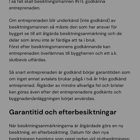
I så fall skall besiktningsmannen INTE godkänna
entreprenaden.
Om entreprenaden blir underkänd (inte godkänd) av
besiktningsmannen så måste den som har ansvar för
bygget se till att åtgärda besiktningsanmärkning och de
delar som ännu inte är färdiga att ta i bruk.
Först efter besiktningsmannens godkännande kan
entreprenaden överlämnas till byggherren och ett s.k.
slutbevis utfärdas.
Så snart entreprenaden är godkänd börjar garantitiden som
om inget annat avtalats brukar pågå i två år från godkänd
entreprenad. Åtgärder av mindre allvarliga fel och brister
kan göras även efter det entreprenadens godkänts och
byggnaden/anläggningen börjat användas.
Garantitid och efterbesiktningar
När besiktningsanmärkningarna är åtgärdade görs en ny
besiktning, en efterbesiktning. Datum för den nya
besiktningen bestäms som regel redan vid slutbesiktningen,