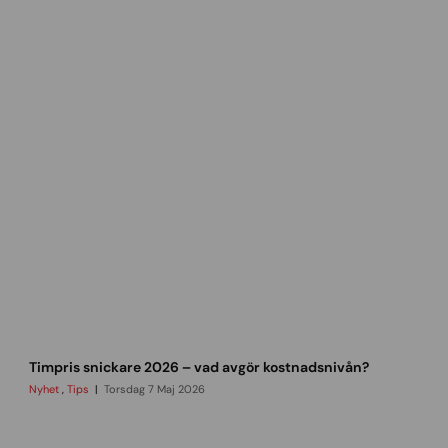
t
Timpris snickare 2026 – vad avgör kostnadsnivån?
i
m
Nyhet
,
Tips
Torsdag 7 Maj 2026
p
r