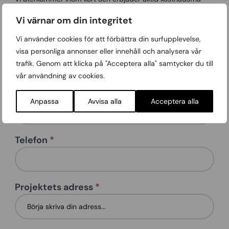
offerter och hembesök!
Vi värnar om din integritet
Vi använder cookies för att förbättra din surfupplevelse,
Namn
*
Contact
visa personliga annonser eller innehåll och analysera vår
us -
trafik. Genom att klicka på "Acceptera alla" samtycker du till
multi
vår användning av cookies.
E-post
*
Anpassa
Avvisa alla
Acceptera alla
Telefon
*
Projektets adress
*