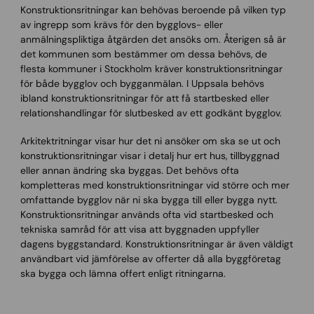
Konstruktionsritningar kan behövas beroende på vilken typ
av ingrepp som krävs för den bygglovs- eller
anmälningspliktiga åtgärden det ansöks om. Återigen så är
det kommunen som bestämmer om dessa behövs, de
flesta kommuner i Stockholm kräver konstruktionsritningar
för både bygglov och bygganmälan. I Uppsala behövs
ibland konstruktionsritningar för att få startbesked eller
relationshandlingar för slutbesked av ett godkänt bygglov.
Arkitektritningar visar hur det ni ansöker om ska se ut och
konstruktionsritningar visar i detalj hur ert hus, tillbyggnad
eller annan ändring ska byggas. Det behövs ofta
kompletteras med konstruktionsritningar vid större och mer
omfattande bygglov när ni ska bygga till eller bygga nytt.
Konstruktionsritningar används ofta vid startbesked och
tekniska samråd för att visa att byggnaden uppfyller
dagens byggstandard. Konstruktionsritningar är även väldigt
användbart vid jämförelse av offerter då alla byggföretag
ska bygga och lämna offert enligt ritningarna.