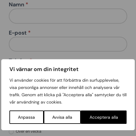
Namn
*
Contact
us -
multi
E-post
*
Telefon
*
Vi värnar om din integritet
Vi använder cookies för att förbättra din surfupplevelse,
visa personliga annonser eller innehåll och analysera vår
Projektets adress
*
trafik. Genom att klicka på "Acceptera alla" samtycker du till
vår användning av cookies.
Hur lång tid tror du att jobbet tar?
*
Anpassa
Avvisa alla
Acceptera alla
Mindre än en vecka
Över en vecka