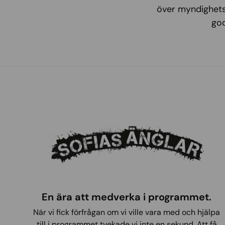
över myndighets
go
En ära att medverka i programmet.
När vi fick förfrågan om vi ville vara med och hjälpa
till i programmet tvekade vi inte en sekund. Att få