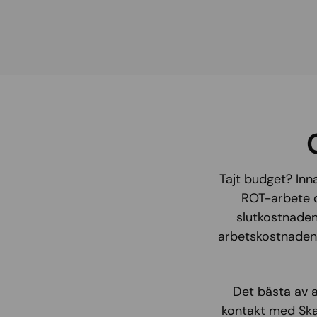
Tajt budget? Inn
ROT-arbete o
slutkostnaden
arbetskostnaden u
Det bästa av a
kontakt med Ska