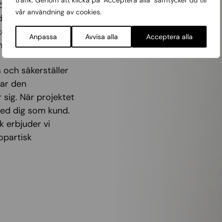
trafik. Genom att klicka på "Acceptera alla" samtycker du till
örer sätter vi ihop
vår användning av cookies.
dtaget. Fördelen
er betydligt
Anpassa
Avvisa alla
Acceptera alla
ndan blir belåtna.
 och säkerställer
rar den
 sig. När projektet
 med dig som kund.
 erbjuder vi
opartisk