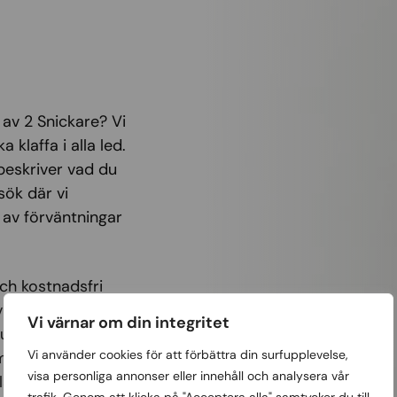
 av 2 Snickare? Vi
klaffa i alla led.
 beskriver vad du
sök där vi
 av förväntningar
och kostnadsfri
vning som tydligt
Vi värnar om din integritet
du godkänt
Vi använder cookies för att förbättra din surfupplevelse,
samarbetspartners
visa personliga annonser eller innehåll och analysera vår
lämpar sig för. När