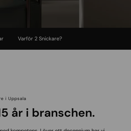
ar
Varför 2 Snickare?
re i Uppsala
15 år i branschen.
 med kompetens. I över ett decennium har vi