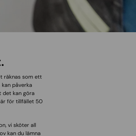
.
et räknas som ett
m kan påverka
t det kan göra
 för tillfället 50
, vi sköter all
lov kan du lämna