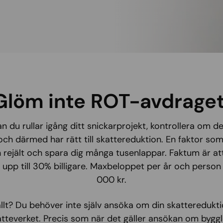
Glöm inte ROT-avdraget
an du rullar igång ditt snickarprojekt, kontrollera om d
ch därmed har rätt till skattereduktion. En faktor so
 rejält och spara dig många tusenlappar. Faktum är at
pp till 30% billigare. Maxbeloppet per år och person är
000 kr.
llt? Du behöver inte själv ansöka om din skattereduktion
tteverket. Precis som när det gäller ansökan om bygg