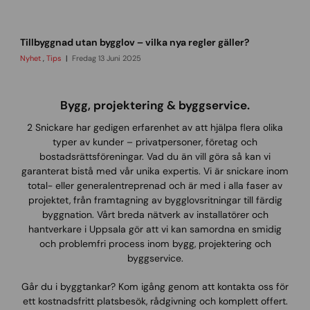
ö
r
t
e
Tillbyggnad utan bygglov – vilka nya regler gäller?
i
t
l
a
Nyhet
,
Tips
Fredag 13 Juni 2025
l
g
b
y
Bygg, projektering & byggservice.
g
2 Snickare har gedigen erfarenhet av att hjälpa flera olika
g
typer av kunder – privatpersoner, företag och
n
bostadsrättsföreningar. Vad du än vill göra så kan vi
a
garanterat bistå med vår unika expertis. Vi är snickare inom
d
total- eller generalentreprenad och är med i alla faser av
u
projektet, från framtagning av bygglovsritningar till färdig
t
byggnation. Vårt breda nätverk av installatörer och
a
hantverkare i Uppsala gör att vi kan samordna en smidig
n
och problemfri process inom bygg, projektering och
b
byggservice.
y
g
Går du i byggtankar? Kom igång genom att kontakta oss för
g
ett kostnadsfritt platsbesök, rådgivning och komplett offert.
l