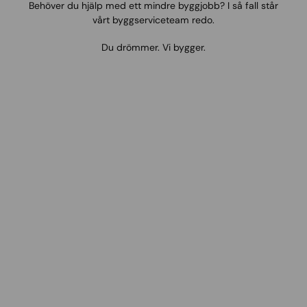
Behöver du hjälp med ett mindre byggjobb? I så fall står
o
vårt byggserviceteam redo.
v
n
Du drömmer. Vi bygger.
y
a
r
e
g
l
e
r