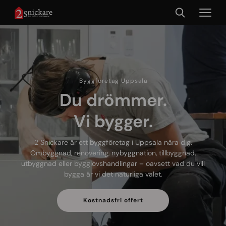
Byggföretag Uppsala
Du drömmer.
Vi bygger.
2 Snickare är ett byggföretag i Uppsala nära dig.
Ombyggnad, renovering, nybyggnation, tillbyggnad,
utbyggnad eller bygglovshandlingar – oavsett vad du vill
bygga är vi det naturliga valet.
Kostnadsfri offert