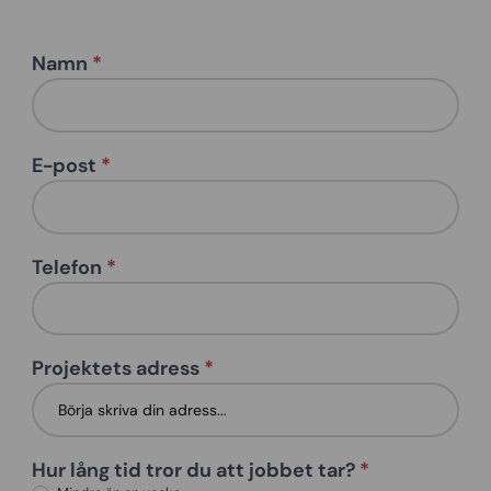
Namn
*
Contact
us -
multi
E-post
*
Telefon
*
Projektets adress
*
Hur lång tid tror du att jobbet tar?
*