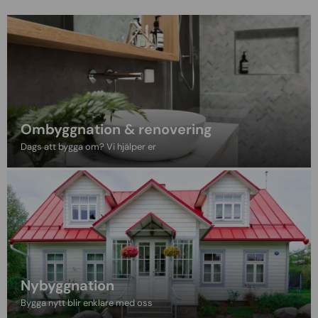
Ombyggnation & renovering
Dags att bygga om? Vi hjälper er
Nybyggnation
Bygga nytt blir enklare med oss