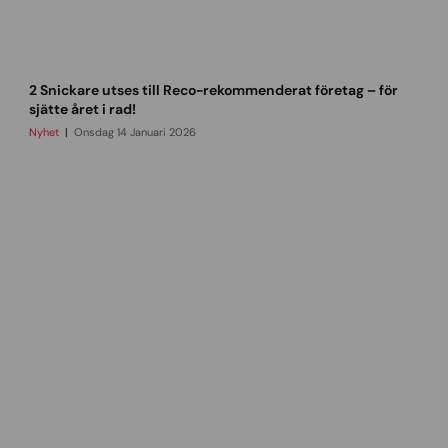
0
2
6
r
2 Snickare utses till Reco-rekommenderat företag – för
e
sjätte året i rad!
c
Nyhet
Onsdag 14 Januari 2026
o
r
e
k
o
m
m
e
n
d
e
r
a
t
f