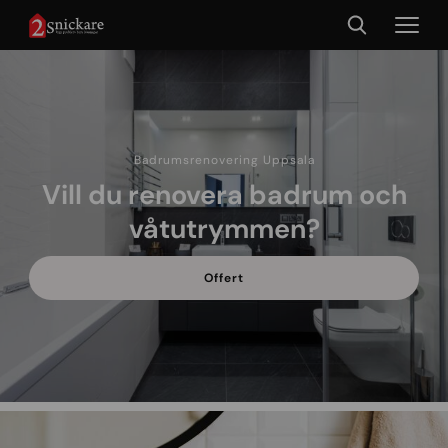
Badrumsrenovering Uppsala
Vill du renovera badrum och
våtutrymmen?
Offert