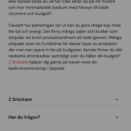
eller kanske båda du vill ha? Eller siktar du på ett mindre
och mer minimalistiskt badrum med hänsyn till både
utrymme och budget?
Oavsett hur planeringen ser ut kan du göra riktiga kap med
lite tid och energi. Det finns många sajter och butiker som
erbjuder ett brett produktsortiment att kolla igenom. Många
erbjuder även en fyndhörna för dessa typer av produkter
där man kan spara in lite på budgeten. Kanske finner du ditt
nedsatta drömbadkar samtidigt som du håller din budget?
2 Snickare
hjälper dig gärna på traven med din
badrumsrenovering i Uppsala.
2 Snickare
Har du frågor?