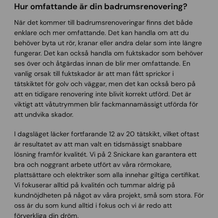
Hur omfattande är din badrumsrenovering?
När det kommer till badrumsrenoveringar finns det både
enklare och mer omfattande. Det kan handla om att du
behöver byta ut rör, kranar eller andra delar som inte längre
fungerar. Det kan också handla om fuktskador som behöver
ses över och åtgärdas innan de blir mer omfattande. En
vanlig orsak till fuktskador är att man fått sprickor i
tätskiktet för golv och väggar, men det kan också bero på
att en tidigare renovering inte blivit korrekt utförd. Det är
viktigt att våtutrymmen blir fackmannamässigt utförda för
att undvika skador.
I dagsläget läcker fortfarande 12 av 20 tätskikt, vilket oftast
är resultatet av att man valt en tidsmässigt snabbare
lösning framför kvalitét. Vi på 2 Snickare kan garantera ett
bra och noggrant arbete utfört av våra rörmokare,
plattsättare och elektriker som alla innehar giltiga certifikat.
Vi fokuserar alltid på kvalitén och tummar aldrig på
kundnöjdheten på något av våra projekt, små som stora. För
oss är du som kund alltid i fokus och vi är redo att
förverkliga din dröm.