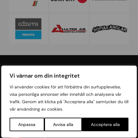
Kom igång med ditt projekt
Vi värnar om din integritet
Går du i byggtankar?
Vi använder cookies för att förbättra din surfupplevelse,
Kontakta oss och få en kostnadsfri offert!
visa personliga annonser eller innehåll och analysera vår
trafik. Genom att klicka på "Acceptera alla" samtycker du till
Kostnadsfri offert
vår användning av cookies.
Anpassa
Avvisa alla
Acceptera alla