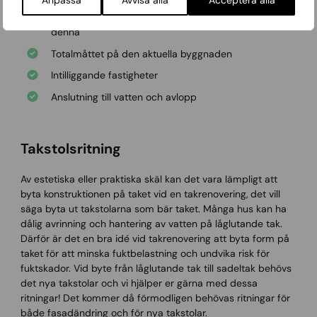
Avstånd till befintlig bebyggelse samt placering på
denna
Totalmåttet på den aktuella byggnaden
Intilliggande fastigheter
Anslutning till vatten och avlopp
Takstolsritning
Av estetiska eller praktiska skäl kan det vara lämpligt att
byta konstruktionen på taket vid en takrenovering, det vill
säga byta ut takstolarna som bär taket. Många hus kan ha
dålig avrinning och hantering av vatten på låglutande tak.
Därför är det en bra idé vid takrenovering att byta form på
taket för att minska fuktbelastning och undvika risk för
fuktskador. Vid byte från låglutande tak till sadeltak behövs
det nya takstolar och vi hjälper er gärna med dessa
ritningar! Det kommer då förmodligen behövas ritningar för
både fasadändring och för nya takstolar.