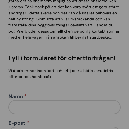
gärna det så snart som möjligt så att dessa önskemål kan
justeras. Tänk dock på att det kan vara svårt att göra större
ändringar i detta skede och det kan då istället behövas en
helt ny ritning. Glöm inte att vi är rikstäckande och kan
framställa dina bygglovsritningar oavsett vart i landet du
bor. Vi erbjuder dessutom alltid en personlig kontakt som är
med er hela vägen från ansökan till beviljat startbesked.
Fyll i formuläret för offertförfrågan!
Vi återkommer inom kort och erbjuder alltid kostnadsfria
offerter och hembesök!
Namn
*
Contact
us -
multi
E-post
*