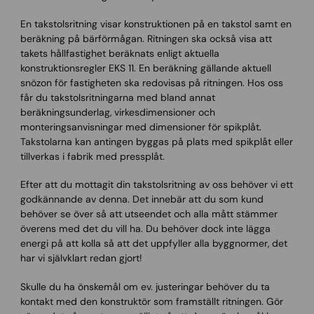
En takstolsritning visar konstruktionen på en takstol samt en
beräkning på bärförmågan. Ritningen ska också visa att
takets hållfastighet beräknats enligt aktuella
konstruktionsregler EKS 11. En beräkning gällande aktuell
snözon för fastigheten ska redovisas på ritningen. Hos oss
får du takstolsritningarna med bland annat
beräkningsunderlag, virkesdimensioner och
monteringsanvisningar med dimensioner för spikplåt.
Takstolarna kan antingen byggas på plats med spikplåt eller
tillverkas i fabrik med pressplåt.
Efter att du mottagit din takstolsritning av oss behöver vi ett
godkännande av denna. Det innebär att du som kund
behöver se över så att utseendet och alla mått stämmer
överens med det du vill ha. Du behöver dock inte lägga
energi på att kolla så att det uppfyller alla byggnormer, det
har vi självklart redan gjort!
Skulle du ha önskemål om ev. justeringar behöver du ta
kontakt med den konstruktör som framställt ritningen. Gör